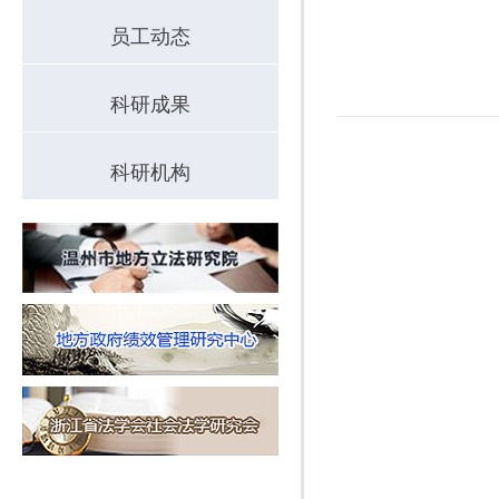
员工动态
科研成果
科研机构