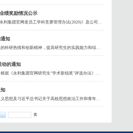
研业绩奖励情况公示
各班研究生：根据《永利集团官网研究生科研奖励办法(2017年修订)》《永利集团官网老员工学科竞赛管理办法(2020)》及公司关于2024年上半年研究生科研奖励申请的通知，经员工通过研究生管理系统提交申请、公司审核，现将申请结果公示如下。公示结束后，提交至公司研工部审核，公司根据相关“奖励办法”给予奖励。公示期：2024年6月12日至6月14日如有疑问或其他情况反映，请联系白老师 电话86695952 邮箱bck@wzu.edu.cn
的通知
各培养公司、各研究生：为深入推进公司产品模式改革，激发公司研究生的科研热情和创新精神，提高研究生的实践能力和综合素质，进一步促进产教融合，深化研究生教育服务经济社会发展，现启动2024年永利集团官网研究生实践创新项目申报工作，有关事项通知如下：一、申报对象拥有公司正式学籍的在校研究生（不含2024届毕业生）。二、项目类别与申报流程（一）研究生暑期社会实践专项立项资助项目数：不超过10项（各公司研究生暑期社会实践专项限额申报，...
活动的通知
各公司产品公司：为提高公司研究生科研水平，营造良好学术文化氛围，根据《永利集团官网研究生“学术新锐奖”评选办法》（〔2020〕44号），公司举办2024年研究生“学术新锐擂台赛”活动，以促进研究生学术思想的交流与碰撞，培养研究生的创新意识和实践能力，选拔和表彰科研优秀研究生。现将有关事宜通知如下：一、参赛对象公司在读研究生二、参赛条件（一）基本条件1.政治上积极向上，热爱中国共产党，热爱祖国，热爱人民；遵守宪法，...
通知
各公司、分研会、研究生：为深入学习贯彻习近平新时代中国特色社会主义思想及习近平总书记关于高校思想政治工作和青年工作的重要论述，落实立德树人根本任务，以研究生综合素养提升助推教育强国建设，公司将举办“明心”研究生领导力培训计划（简称“明心”计划），旨在引领研究生坚定理想信念，提升自我管理、人际沟通、创新变革等能力素养，为培养德才兼备、又红又专的高层次人才奠定基础。一、时间2024年6月二、地点永利集团官网及校外实践基地（...
页