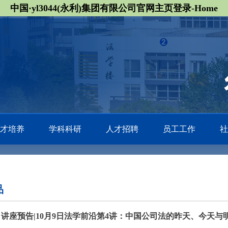
中国·yl3044(永利)集团有限公司官网主页登录-Home
才培养
学科科研
人才招聘
员工工作
社
品
讲座预告|10月9日法学前沿第4讲：中国公司法的昨天、今天