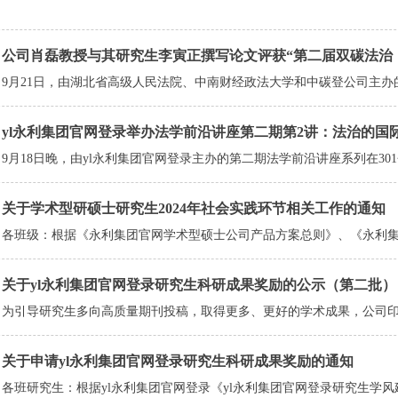
公司肖磊教授与其研究生李寅正撰写论文评获“第二届双碳法治
yl永利集团官网登录举办法学前沿讲座第二期第2讲：法治的国
关于学术型研硕士研究生2024年社会实践环节相关工作的通知
关于yl永利集团官网登录研究生科研成果奖励的公示（第二批）
关于申请yl永利集团官网登录研究生科研成果奖励的通知