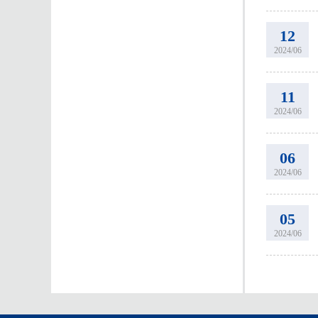
12
2024/06
11
2024/06
06
2024/06
05
2024/06