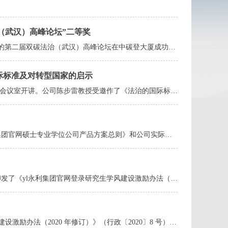
（武汉）高峰论坛”二等奖
9月21日，由湖北省高级人民法院、中南财经政法大学和中碳登公司主办的第二届双碳法治（武汉）高峰论坛在中碳登大厦成功举办。本次论坛以“为全国碳市场建设和发展提供坚实法治保障”为主题，旨在加快“双碳”法治实践探索，为构建立法引领、执法推进、司法保障的“双碳”法治体系注入新动力、提供新动能。来自全国人大环资委、最高人民法院、生态环境部、湖北省政协、湖北省国资委、湖北省发改委、湖北省生态环境厅等主管部门，武汉大学、...
际标准及对转型国家的启示
9月18日晚，由yl永利集团官网登录主办的第二期法学前沿讲座系列在301会议室开讲。公司陈步雷教授受邀作了《法治的国际标准及对转型国家的启示》讲座，公司师生六十余人参加了此次讲座的讨论学习。陈步雷教授以法治的本体论问题作为切入点，和同学们解释了法治的含义，说明了法治与共和、民主的关联，指出了转型国家面临的主要挑战，并及结合自己观点为同学们总结了法治转型国家的经验与教训。首先，陈步雷教授，从本原、本质、语义三个角度，解释了法治的含义。...
各班级：根据《永利集团官网学术型硕士公司产品方案总则》、《永利集团官网硕士专业学位公司产品方案总则》和公司实际情况，硕士研究生应完成一定的实践培养环节。为进一步培养研究生的创新能力和实践能力，通过社会实践活动促使研究生了解社会、了解国情，引导研究生在实践中发挥自身的知识、信息、技术优势，在奉献社会、服务人民中提高自身素质、实现全面发展。具体事项通知如下：一、参与对象2023级学术型硕士研究生、2022级未参加过社会实践的学术型研究生。...
为引导研究生多向高质量期刊投稿，取得更多、更好的学术成果，公司印发了《yl永利集团官网登录研究生学风建设激励办法（2020年修订）》的通知（行政〔2020〕8号）。根据员工申请，公司审核审，现决定对部分员工在校期间发表论文给予奖励。说明：申请奖励需文章已正式发表（正式见刊、网络首发）。本次不在奖励名单上，但符合相应条件的，可以在下一批申请，具体时间另通知。公示期：2024年6月26日-28日（共3个工作日）如有疑问，可联系研究生辅导员白老师邮箱：...
各班研究生：根据yl永利集团官网登录《yl永利集团官网登录研究生学风建设激励办法（2020 年修订）》（行政〔2020〕8 号），为了通过激励举措，引导研究生多向高质量期刊投稿，取得更多、更好的学术成果，研究生在期刊发表论文的，除公司奖励以外，公司院友基金视其发表期刊级别另行给予相应的奖励。奖励标准详见《奖励办法》（附件另发）。本次可以申请奖励的学术成果应为yl永利集团官网登录研究生在校期间在自入学开始至毕业前（在校生截止为2024年6月30日前）已正式发表的文章或其他成果。...